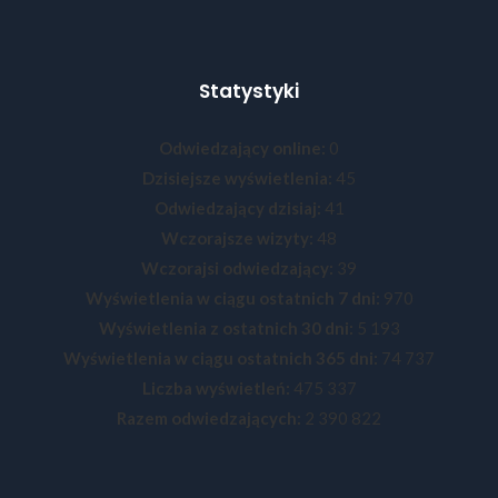
Statystyki
Odwiedzający online:
0
Dzisiejsze wyświetlenia:
45
Odwiedzający dzisiaj:
41
Wczorajsze wizyty:
48
Wczorajsi odwiedzający:
39
Wyświetlenia w ciągu ostatnich 7 dni:
970
Wyświetlenia z ostatnich 30 dni:
5 193
Wyświetlenia w ciągu ostatnich 365 dni:
74 737
Liczba wyświetleń:
475 337
Razem odwiedzających:
2 390 822