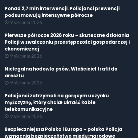
Ponad 2,7 mln interwencji. Policjanci prewencji
podsumowują intensywne półrocze
9 sierpnia 2026
Pierwsze półrocze 2026 roku – skuteczne działania
Policji w zwalczaniu przestępczości gospodarczej i
ekonomicznej
9 sierpnia 2026
Nielegalna hodowla psów. Właściciel trafił do
aresztu
9 sierpnia 2026
Policjanci zatrzymali na gorącym uczynku
mężczyznę, który chciał ukraść kable
telekomunikacyjne
9 sierpnia 2026
Bezpieczniejsza Polska i Europa – polska Policja
wzmacnia bezpieczeństwo międzynarodowe