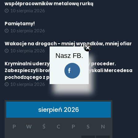
współpracowników metalową rurką
10 sierpnia 2026
Pamiętamy!
10 sierpnia 2026
Wakacje na drogach - mniej wypadków, mniej ofiar
10 sierpnia 2026
Nasz FB.
Kryminalni uderzyli w narkotykowy proceder.
Zabezpieczyli broń, narkotyki i odzyskali Mercedesa
pochodzącego z przestępstwa
10 sierpnia 2026
sierpień 2026
P
W
Ś
C
P
S
N