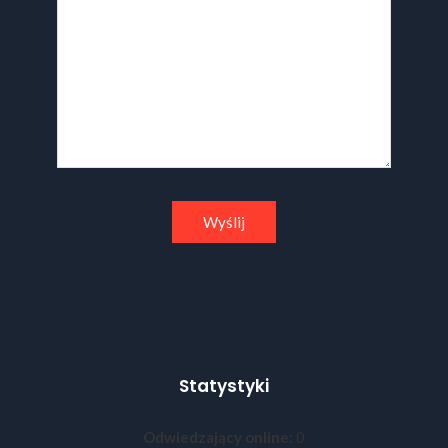
Statystyki
Odwiedzający online:
0