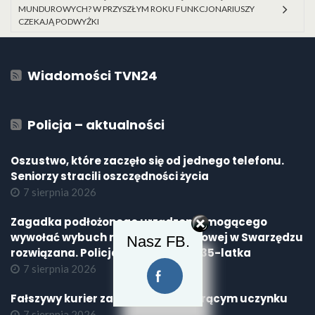
MUNDUROWYCH? W PRZYSZŁYM ROKU FUNKCJONARIUSZY
CZEKAJĄ PODWYŻKI
Wiadomości TVN24
Policja – aktualności
Oszustwo, które zaczęło się od jednego telefonu.
Seniorzy stracili oszczędności życia
7 sierpnia 2026
Zagadka podłożonego urządzenia mogącego
wywołać wybuch na stacji benzynowej w Swarzędzu
Nasz FB.
rozwiązana. Policjanci zatrzymali 35-latka
7 sierpnia 2026
Fałszywy kurier zatrzymany na gorącym uczynku
7 sierpnia 2026