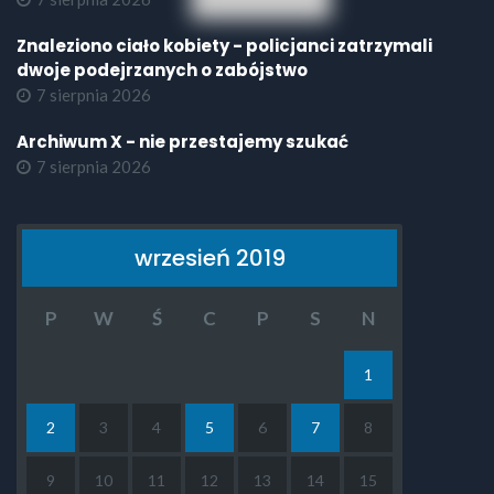
Znaleziono ciało kobiety - policjanci zatrzymali
dwoje podejrzanych o zabójstwo
7 sierpnia 2026
Archiwum X - nie przestajemy szukać
7 sierpnia 2026
wrzesień 2019
P
W
Ś
C
P
S
N
1
2
3
4
5
6
7
8
9
10
11
12
13
14
15