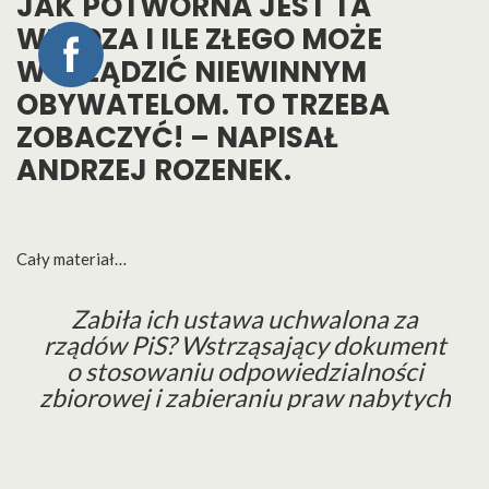
JAK POTWORNA JEST TA
WŁADZA I ILE ZŁEGO MOŻE
WYRZĄDZIĆ NIEWINNYM
OBYWATELOM. TO TRZEBA
ZOBACZYĆ! – NAPISAŁ
ANDRZEJ ROZENEK.
Cały materiał…
Zabiła ich ustawa uchwalona za
rządów PiS? Wstrząsający dokument
o stosowaniu odpowiedzialności
zbiorowej i zabieraniu praw nabytych