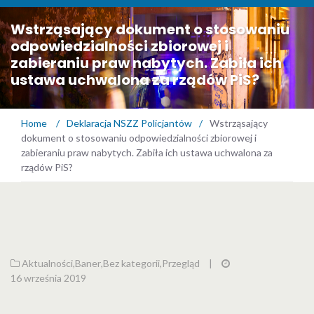
Wstrząsający dokument o stosowaniu
odpowiedzialności zbiorowej i
zabieraniu praw nabytych. Zabiła ich
ustawa uchwalona za rządów PiS?
Home
/
Deklaracja NSZZ Policjantów
/
Wstrząsający
dokument o stosowaniu odpowiedzialności zbiorowej i
zabieraniu praw nabytych. Zabiła ich ustawa uchwalona za
rządów PiS?
Aktualności
,
Baner
,
Bez kategorii
,
Przegląd
|
16 września 2019