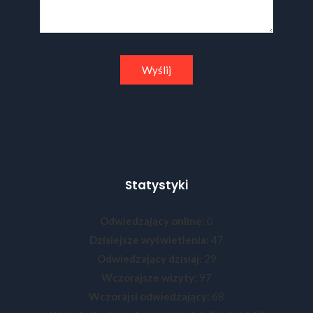
Statystyki
Odwiedzający online:
0
Dzisiejsze wyświetlenia:
47
Odwiedzający dzisiaj:
29
Wczorajsze wizyty:
97
Wczorajsi odwiedzający:
68