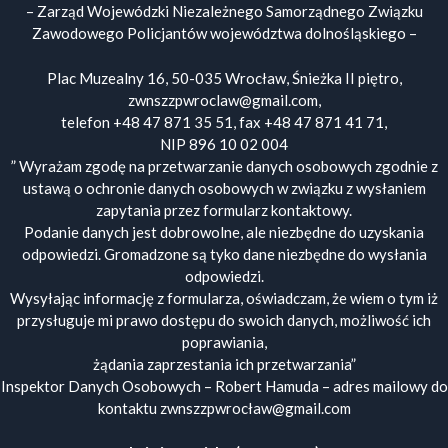
– Zarząd Wojewódzki Niezależnego Samorządnego Związku
Zawodowego Policjantów województwa dolnośląskiego –
Plac Muzealny 16, 50-035 Wrocław, Śnieżka II piętro,
zwnszzpwroclaw@gmail.com,
telefon +48 47 871 35 51, fax +48 47 871 41 71,
NIP 896 10 02 004
” Wyrażam zgodę na przetwarzanie danych osobowych zgodnie z
ustawą o ochronie danych osobowych w związku z wysłaniem
zapytania przez formularz kontaktowy.
Podanie danych jest dobrowolne, ale niezbędne do uzyskania
odpowiedzi. Gromadzone są tyko dane niezbędne do wysłania
odpowiedzi.
Wysyłając informację z formularza, oświadczam, że wiem o tym iż
przysługuje mi prawo dostępu do swoich danych, możliwość ich
poprawiania,
żądania zaprzestania ich przetwarzania”
Inspektor Danych Osobowych – Robert Hamuda – adres mailowy do
kontaktu zwnszzpwrocław@gmail.com