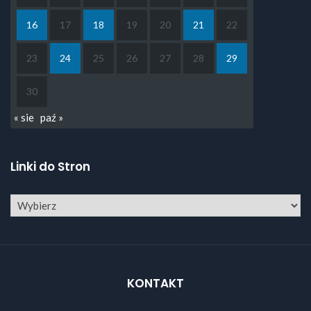
16
17
18
19
20
21
22
23
24
25
26
27
28
29
30
« sie
paź »
Linki do Stron
KONTAKT