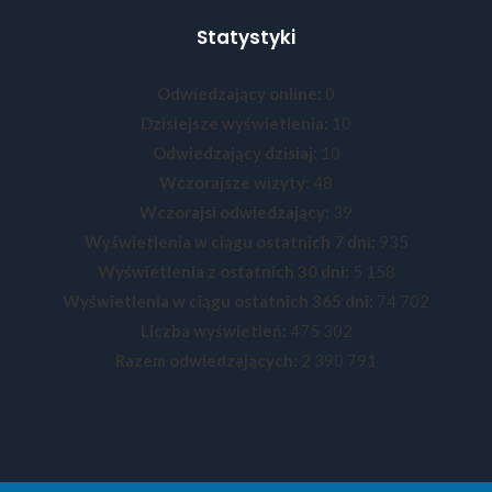
Statystyki
Odwiedzający online:
0
Dzisiejsze wyświetlenia:
10
Odwiedzający dzisiaj:
10
Wczorajsze wizyty:
48
Wczorajsi odwiedzający:
39
Wyświetlenia w ciągu ostatnich 7 dni:
935
Wyświetlenia z ostatnich 30 dni:
5 158
Wyświetlenia w ciągu ostatnich 365 dni:
74 702
Liczba wyświetleń:
475 302
Razem odwiedzających:
2 390 791