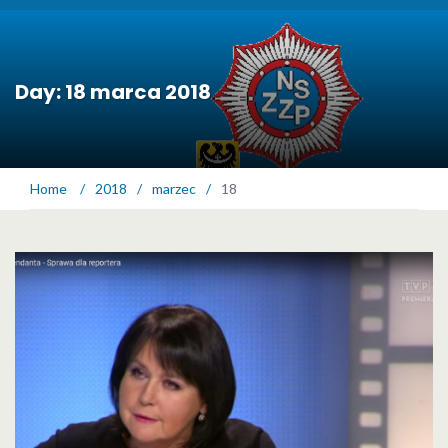
Day: 18 marca 2018
Home
/
2018
/
marzec
/
18