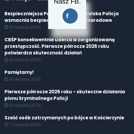
Nasz FB.
Bezpieczniejsza Polska i Europa – polska Policja
wzmacnia bezpieczeństwo międzynarodowe
8 sierpnia 2026
CBŚP konsekwentnie uderza w zorganizowaną
przestępczość. Pierwsze półrocze 2026 roku
potwierdza skuteczność działań
8 sierpnia 2026
Pamiętamy!
8 sierpnia 2026
Pierwsze półrocze 2026 roku - skuteczne działania
pionu kryminalnego Policji
8 sierpnia 2026
Sześć osób zatrzymanych po bójce w Kościerzynie
7 sierpnia 2026