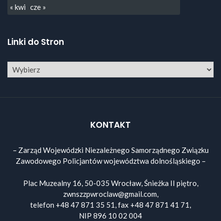
« kwi
cze »
Linki do Stron
KONTAKT
– Zarząd Wojewódzki Niezależnego Samorządnego Związku
Zawodowego Policjantów województwa dolnośląskiego –
Plac Muzealny 16, 50-035 Wrocław, Śnieżka II piętro,
zwnszzpwroclaw@gmail.com,
telefon +48 47 871 35 51, fax +48 47 871 41 71,
NIP 896 10 02 004