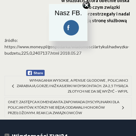
w służbach, która obecnie bliska
jest kryzysu, o czym związki
Nasz FB.
zawodowe przestrzegały i nadal
przestrzegają stronę służbową
i rządową
źródło:
https://www.money.pl/gospodarka/wiadomosci/artykul/nadwyzka-
budzetu,225,0,2407137.html
2018.05.27
WYMAGANIA WYSOKIE, A PENSJE GŁODOWE , POLICJANCI
ZARABIAJĄ GORZEJ NIŻ KASJERKI W DYSKONTACH. ZA 2,5 TYSIĄCA
ZŁOTYCH NIE DA SIĘ WYŻYĆ – WP.PL
ONET: ZASTĘPCA KOMENDANTA ZAPOWIADA DYSCYPLINARKI DLA
POLICJANTÓW, KTÓRZY NIE BĘDĄ ODDAWALI HONORÓW
PRZEŁOŻONYM. REAKCJA ZWIĄZKOWCÓW