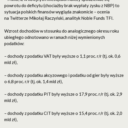
powrotu do deficytu (chociażby brak wypłaty zysku z NBP) to
sytuacja polskich finansów wygląda znakomicie – ocenia
na Twitterze Mikołaj Raczyński, analityk Noble Funds TFI.
Wzrost dochodów w stosunku do analogicznego okresu roku
ubiegłego odnotowano w ramach niżej wymienionych
podatków:
– dochody z podatku VAT były wyższe o 1,1 proc. r/r (tj. ok. 0,6
mld zł),
– dochody z podatku akcyzowego i podatku od gier były wyższe
o 6,8 proc. r/r (tj. ok. 1,4 mld zł),
– dochody z podatku PIT były wyższe o 17,9 proc. r/r (tj. ok. 2,9
mld zł),
– dochody z podatku CIT były wyższe o 15,4 proc. r/r (tj. ok. 2,0
mld zł),