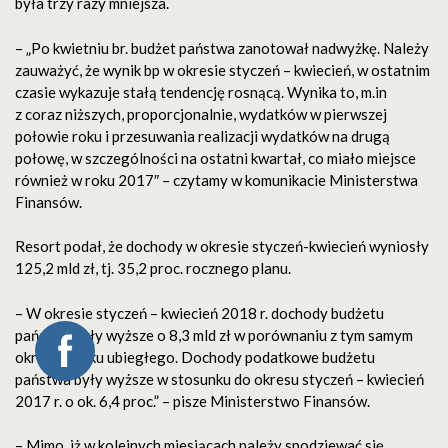
była trzy razy mniejsza.
– „Po kwietniu br. budżet państwa zanotował nadwyżkę. Należy
zauważyć, że wynik bp w okresie styczeń – kwiecień, w ostatnim
czasie wykazuje stałą tendencję rosnącą. Wynika to, m.in
z coraz niższych, proporcjonalnie, wydatków w pierwszej
połowie roku i przesuwania realizacji wydatków na drugą
połowę, w szczególności na ostatni kwartał, co miało miejsce
również w roku 2017″ – czytamy w komunikacie Ministerstwa
Finansów.
Resort podał, że dochody w okresie styczeń-kwiecień wyniosły
125,2 mld zł, tj. 35,2 proc. rocznego planu.
– W okresie styczeń – kwiecień 2018 r. dochody budżetu
państwa były wyższe o 8,3 mld zł w porównaniu z tym samym
okresem roku ubiegłego. Dochody podatkowe budżetu
państwa były wyższe w stosunku do okresu styczeń – kwiecień
2017 r. o ok. 6,4 proc.” – pisze Ministerstwo Finansów.
– Mimo, iż w kolejnych miesiącach należy spodziewać się