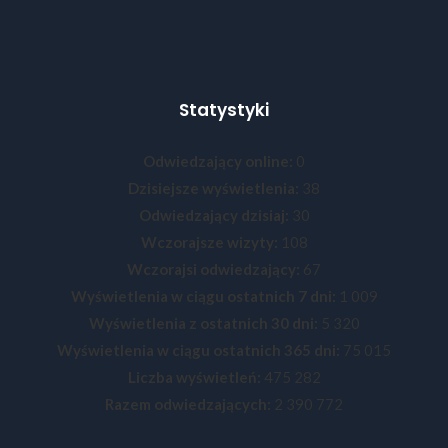
Statystyki
Odwiedzający online:
0
Dzisiejsze wyświetlenia:
38
Odwiedzający dzisiaj:
30
Wczorajsze wizyty:
108
Wczorajsi odwiedzający:
67
Wyświetlenia w ciągu ostatnich 7 dni:
1 009
Wyświetlenia z ostatnich 30 dni:
5 320
Wyświetlenia w ciągu ostatnich 365 dni:
75 015
Liczba wyświetleń:
475 282
Razem odwiedzających:
2 390 772