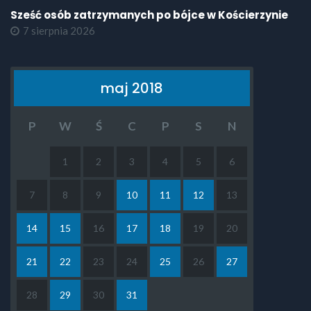
Sześć osób zatrzymanych po bójce w Kościerzynie
7 sierpnia 2026
maj 2018
P
W
Ś
C
P
S
N
1
2
3
4
5
6
7
8
9
10
11
12
13
14
15
16
17
18
19
20
21
22
23
24
25
26
27
28
29
30
31