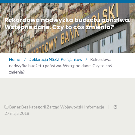
Rekordowa nadwyżka budżetu państwa.
Wstępne dane. Czy to coś zmienia?
Home
/
Deklaracja NSZZ Policjantów
/
Rekordowa
nadwyżka budżetu państwa. Wstępne dane. Czy to coś
zmienia?
Baner
,
Bez kategorii
,
Zarząd Wojewódzki Informacje
|
27 maja 2018