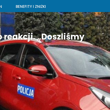
N
BENEFITY I ZNIŻKI
 reakcji. „Doszliśmy