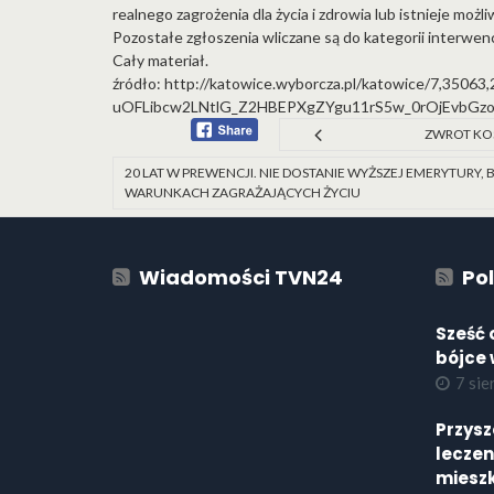
realnego zagrożenia dla życia i zdrowia lub istnieje moż
Pozostałe zgłoszenia wliczane są do kategorii interwenc
Cały materiał.
źródło:
http://katowice.wyborcza.pl/katowice/7,35063
uOFLibcw2LNtlG_Z2HBEPXgZYgu11rS5w_0rOjEvbGz
ZWROT KO
20 LAT W PREWENCJI. NIE DOSTANIE WYŻSZEJ EMERYTURY, 
WARUNKACH ZAGRAŻAJĄCYCH ŻYCIU
Wiadomości TVN24
Pol
Sześć 
bójce 
7 sie
Przysze
leczen
mieszk