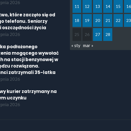
rpnia 2026
11
12
13
14
15
16
wo, które zaczęło się od
18
19
20
21
22
23
o telefonu. Seniorzy
li oszczędności życia
rpnia 2026
25
26
27
28
« sty
mar »
ka podłożonego
zenia mogącego wywołać
 na stacji benzynowej w
dzu rozwiązana.
anci zatrzymali 35-latka
rpnia 2026
wy kurier zatrzymany na
ym uczynku
rpnia 2026