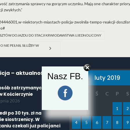
liwość zatrzymania sprawcy na gorącym uczynku. Mają one charakter prioryt
ji zwykłych.”
,24446001,w-niektorych-miastach-policja-zwolnila-tempo-reakcji-doszl
oo#
SZTÓW DOJAZDU DO STACJI KRWIODAWSTWA UJEDNOLICONY
BO NIE PEŁNIŁ SŁUŻBY W
icja – aktualności
Nasz FB.
luty 2019
osób zatrzymanych po
P
W
Ś
C
P
S
w Kościerzynie
rpnia 2026
1
2
dł po 30 tys. zł na
ie siostrzenicy. W
4
5
6
7
8
9
aniu czekali już policjanci