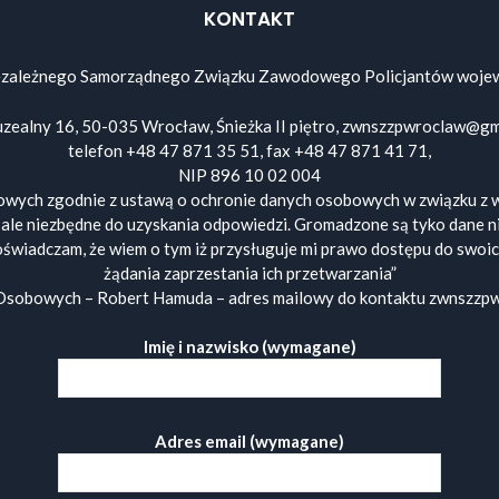
KONTAKT
ezależnego Samorządnego Związku Zawodowego Policjantów wojew
zealny 16, 50-035 Wrocław, Śnieżka II piętro, zwnszzpwroclaw@gm
telefon +48 47 871 35 51, fax +48 47 871 41 71,
NIP 896 10 02 004
wych zgodnie z ustawą o ochronie danych osobowych w związku z w
 ale niezbędne do uzyskania odpowiedzi. Gromadzone są tyko dane n
oświadczam, że wiem o tym iż przysługuje mi prawo dostępu do swoic
żądania zaprzestania ich przetwarzania”
Osobowych – Robert Hamuda – adres mailowy do kontaktu zwnszz
Imię i nazwisko (wymagane)
Adres email (wymagane)