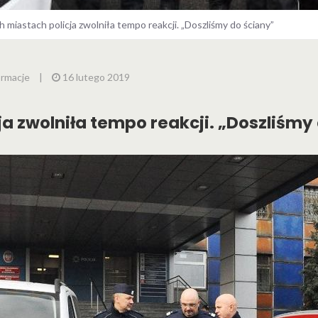
 miastach policja zwolniła tempo reakcji. „Doszliśmy do ściany”
ormacje
|
16 lutego 2019
a zwolniła tempo reakcji. „Doszliśmy