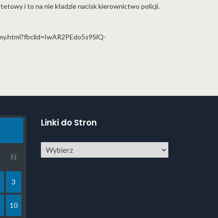
etowy i to na nie kładzie nacisk kierownictwo policji.
ismy.html?fbclid=IwAR2PEdo5s9SlQ-
Linki do Stron
N
3
10