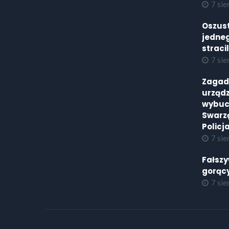
7 sie
Oszust
jedneg
straci
7 sie
Zagad
urząd
wybuch
Swarzę
Policj
7 sie
Fałszy
gorąc
7 sie