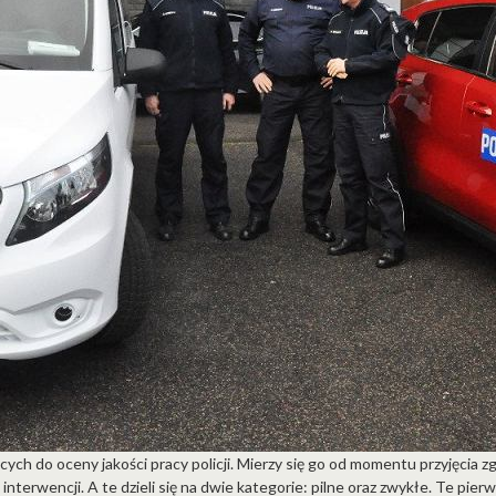
cych do oceny jakości pracy policji. Mierzy się go od momentu przyjęcia zg
 interwencji. A te dzieli się na dwie kategorie: pilne oraz zwykłe. Te pie