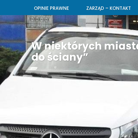
OPINIE PRAWNE
ZARZĄD – KONTAKT
W niektórych miasta
do ściany”