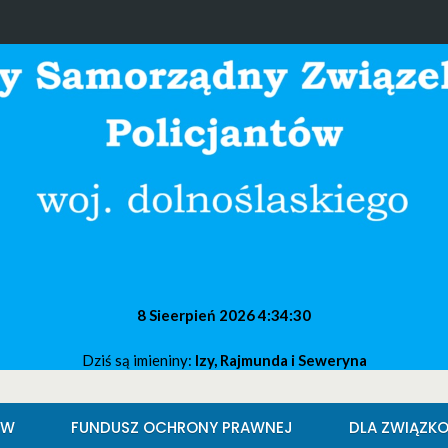
8 Sieerpień 2026
4:34:31
Dziś są imieniny:
Izy, Rajmunda i Seweryna
ÓW
FUNDUSZ OCHRONY PRAWNEJ
DLA ZWIĄZK