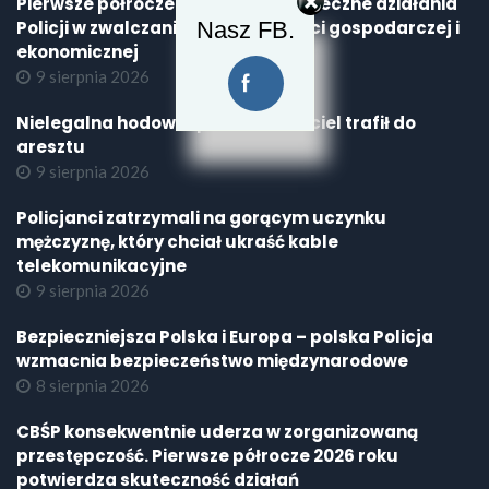
Pierwsze półrocze 2026 roku – skuteczne działania
Nasz FB.
Policji w zwalczaniu przestępczości gospodarczej i
ekonomicznej
9 sierpnia 2026
Nielegalna hodowla psów. Właściciel trafił do
aresztu
9 sierpnia 2026
Policjanci zatrzymali na gorącym uczynku
mężczyznę, który chciał ukraść kable
telekomunikacyjne
9 sierpnia 2026
Bezpieczniejsza Polska i Europa – polska Policja
wzmacnia bezpieczeństwo międzynarodowe
8 sierpnia 2026
CBŚP konsekwentnie uderza w zorganizowaną
przestępczość. Pierwsze półrocze 2026 roku
potwierdza skuteczność działań