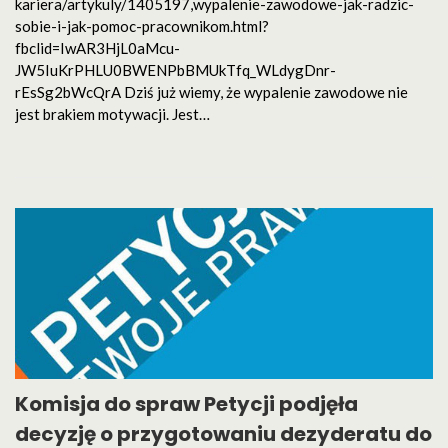
kariera/artykuly/1405197,wypalenie-zawodowe-jak-radzic-
sobie-i-jak-pomoc-pracownikom.html?
fbclid=IwAR3HjL0aMcu-
JW5IuKrPHLU0BWENPbBMUkTfq_WLdygDnr-
rEsSg2bWcQrA Dziś już wiemy, że wypalenie zawodowe nie
jest brakiem motywacji. Jest…
Komisja do spraw Petycji podjęła
decyzję o przygotowaniu dezyderatu do