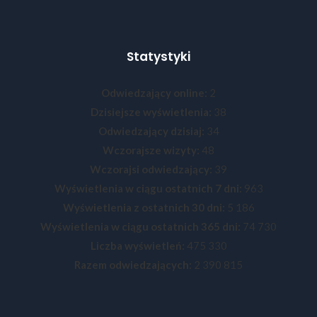
Statystyki
Odwiedzający online:
2
Dzisiejsze wyświetlenia:
38
Odwiedzający dzisiaj:
34
Wczorajsze wizyty:
48
Wczorajsi odwiedzający:
39
Wyświetlenia w ciągu ostatnich 7 dni:
963
Wyświetlenia z ostatnich 30 dni:
5 186
Wyświetlenia w ciągu ostatnich 365 dni:
74 730
Liczba wyświetleń:
475 330
Razem odwiedzających:
2 390 815