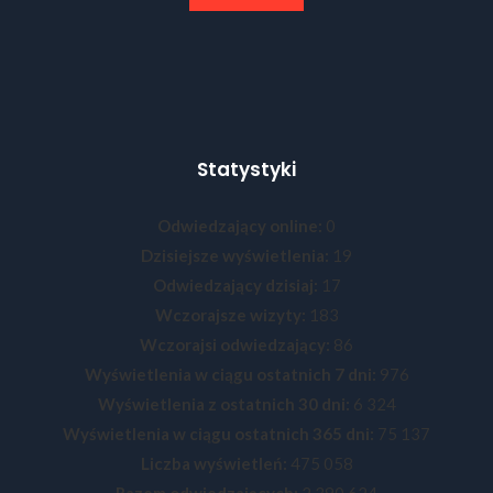
Statystyki
Odwiedzający online:
0
Dzisiejsze wyświetlenia:
19
Odwiedzający dzisiaj:
17
Wczorajsze wizyty:
183
Wczorajsi odwiedzający:
86
Wyświetlenia w ciągu ostatnich 7 dni:
976
Wyświetlenia z ostatnich 30 dni:
6 324
Wyświetlenia w ciągu ostatnich 365 dni:
75 137
Liczba wyświetleń:
475 058