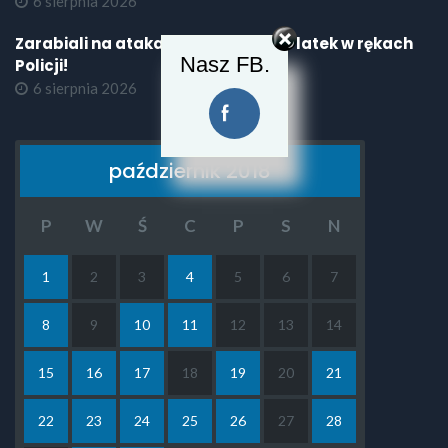
6 sierpnia 2026
Zarabiali na atakach DDoS - 17 i 22-latek w rękach
Nasz FB.
Policji!
6 sierpnia 2026
październik 2018
P
W
Ś
C
P
S
N
1
2
3
4
5
6
7
8
9
10
11
12
13
14
15
16
17
18
19
20
21
22
23
24
25
26
27
28