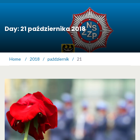
Day: 21 października 2018
Home
/
2018
/
październik
/
21